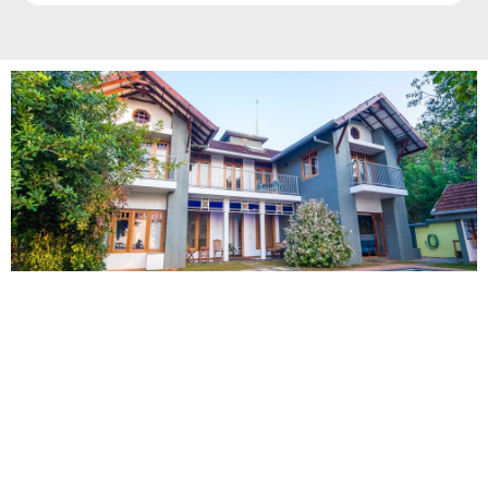
LIVING
Lorem ipsum dolor sit amet, consectetuer adipiscing elit,
sed diam nonummy nibh euismod tincidunt ut laoreet
dolore magna aliquam erat volutpat. Ut wisi enim ad
minim veniam, quis nostrud exerci tation ullamcorper