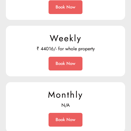
Book Now
Weekly
₹
44016/- for whole property
Book Now
Monthly
N/A
Book Now